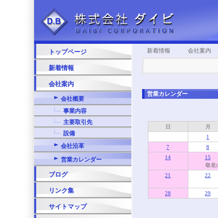
新着情報
会社案内
トップページ
新着情報
会社案内
営業カレンダー
会社概要
事業内容
主要取引先
日
月
設備
1
会社沿革
7
8
14
15
営業カレンダー
敬老
ブログ
21
22
リンク集
28
29
サイトマップ