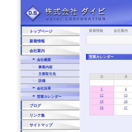
新着情報
会社案内
トップページ
新着情報
会社案内
営業カレンダー
会社概要
事業内容
主要取引先
日
月
設備
会社沿革
5
6
12
13
営業カレンダー
19
20
ブログ
26
27
リンク集
サイトマップ