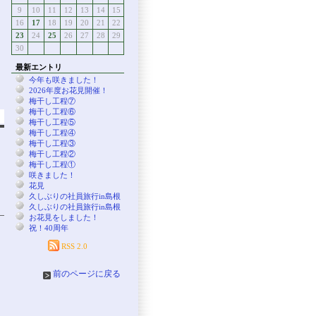
9
10
11
12
13
14
15
16
17
18
19
20
21
22
23
24
25
26
27
28
29
30
最新エントリ
今年も咲きました！
2026年度お花見開催！
梅干し工程⑦
梅干し工程⑥
梅干し工程⑤
梅干し工程④
梅干し工程③
梅干し工程②
梅干し工程①
咲きました！
花見
久しぶりの社員旅行in島根
久しぶりの社員旅行in島根
お花見をしました！
祝！40周年
RSS 2.0
前のページに戻る