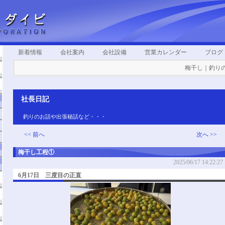
新着情報
会社案内
会社設備
営業カレンダー
ブログ
梅干し｜釣りのお話
社長日記
釣りのお話や出張秘話など・・・
<< 前へ
次へ >>
梅干し工程①
2025/06/17 14:22:27
6月17日 三度目の正直