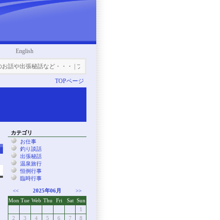
English
や出張秘話など・・・ | ブログ | 金型設計・3D-CAD｜株式会社ダイビ
TOPページ
カテゴリ
お仕事
釣り談話
出張秘話
温泉旅行
恒例行事
臨時行事
<<
2025年06月
>>
Mon
Tue
Web
Thu
Fri
Sat
Sun
1
2
3
4
5
6
7
8