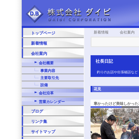
新着情報
会社案内
トップページ
新着情報
会社案内
社長日記
会社概要
事業内容
釣りのお話や出張秘話など
主要取引先
設備
花見
会社沿革
営業カレンダー
寒かったけど美味しかった
ブログ
リンク集
サイトマップ