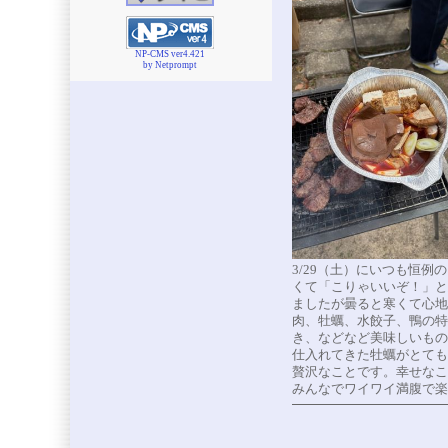
NP-CMS ver4.421
by Netprompt
3/29（土）にいつも恒例
くて「こりゃいいぞ！」と
ましたが曇ると寒くて心地
肉、牡蠣、水餃子、鴨の特
き、などなど美味しいもの
仕入れてきた牡蠣がとても
贅沢なことです。幸せなこ
みんなでワイワイ満腹で楽