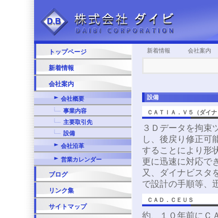
新着情報
会社案内
トップページ
新着情報
会社案内
設備
会社概要
事業内容
ＣＡＴＩＡ．Ｖ５（ダイナ
主要取引先
３Ｄデータを拘束
設備
し、後戻り修正可
会社沿革
することにより形
営業カレンダー
更に迅速に対応で
又、ダイナビスタ
ブログ
で設計の手順等、
リンク集
ＣＡＤ．ＣＥＵＳ
サイトマップ
約、１０年前にＣ