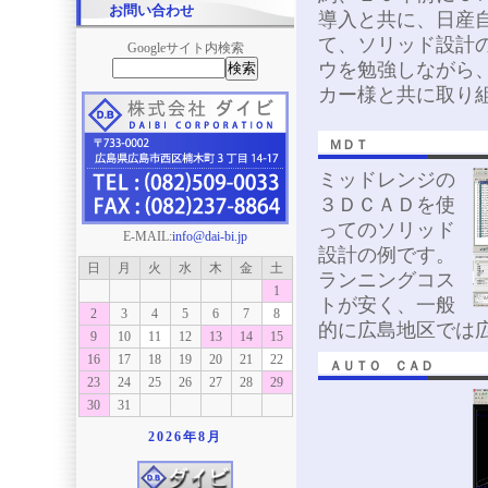
お問い合わせ
導入と共に、日産
て、ソリッド設計
Googleサイト内検索
ウを勉強しながら
カー様と共に取り
ＭＤＴ
ミッドレンジの
３ＤＣＡＤを使
ってのソリッド
E-MAIL:
info@dai-bi.jp
設計の例です。
日
月
火
水
木
金
土
ランニングコス
1
トが安く、一般
2
3
4
5
6
7
8
的に広島地区では
9
10
11
12
13
14
15
16
17
18
19
20
21
22
ＡＵＴＯ ＣＡＤ
23
24
25
26
27
28
29
30
31
2026年
8月