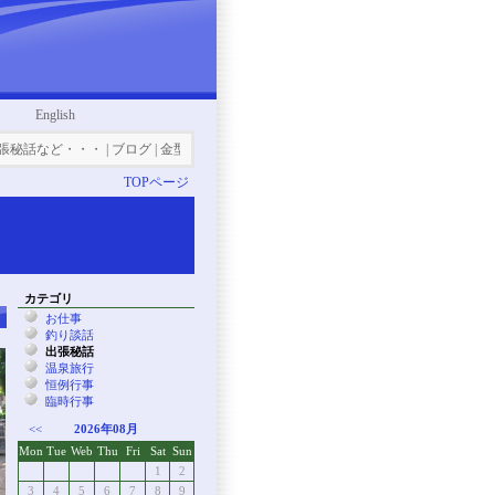
English
話など・・・ | ブログ | 金型設計・3D-CAD｜株式会社ダイビ
TOPページ
カテゴリ
お仕事
釣り談話
出張秘話
温泉旅行
恒例行事
臨時行事
<<
2026年08月
Mon
Tue
Web
Thu
Fri
Sat
Sun
1
2
3
4
5
6
7
8
9