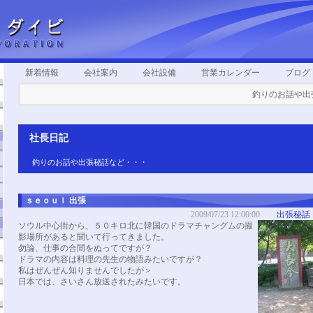
新着情報
会社案内
会社設備
営業カレンダー
ブログ
釣りのお話や出張秘
社長日記
釣りのお話や出張秘話など・・・
ｓｅｏｕｌ 出張
2009/07/23 12:00:00
出張秘話
ソウル中心街から、５０キロ北に韓国のドラマチャングムの撮
影場所があると聞いて行ってきました。
勿論、仕事の合間をぬってですが？
ドラマの内容は料理の先生の物語みたいですが？
私はぜんぜん知りませんでしたが＞
日本では、さいさん放送されたみたいです。