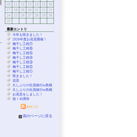
10
11
12
13
14
15
16
17
18
19
20
21
22
23
24
25
26
27
28
29
30
31
最新エントリ
今年も咲きました！
2026年度お花見開催！
梅干し工程⑦
梅干し工程⑥
梅干し工程⑤
梅干し工程④
梅干し工程③
梅干し工程②
梅干し工程①
咲きました！
花見
久しぶりの社員旅行in島根
久しぶりの社員旅行in島根
お花見をしました！
祝！40周年
RSS 2.0
前のページに戻る